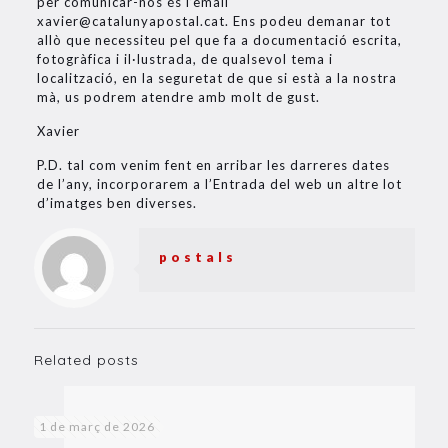
per comunicar-nos és l’email
xavier@catalunyapostal.cat. Ens podeu demanar tot
allò que necessiteu pel que fa a documentació escrita,
fotogràfica i il·lustrada, de qualsevol tema i
localització, en la seguretat de que si està a la nostra
mà, us podrem atendre amb molt de gust.
Xavier
P.D. tal com venim fent en arribar les darreres dates
de l’any, incorporarem a l’Entrada del web un altre lot
d’imatges ben diverses.
postals
Related posts
1 de març de 2026