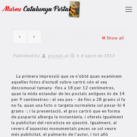
Show all
Published by
postals
at
6 d'agost de 2013
La primera impressió que se n’obté quan examinem
aquelles fotos d’estudi sobre cartró són el seu
descomunal tamany -fins a 18 per 12 centímetres,
quan la mida estandar de les postals antigues és de 14
per 9 centímetres-; el seu pes – de fins a 28 grams si fa
no fa, quan una foto o targeta normaleta sol pesar-hi 4
grams -; i la presentació, el gros cartró que en forma
de paspartú alberga la instantània, i ofereix igualment
la publicitat del retratista en qüestió. Igualment, al
revers d’aquestes monumentals peces se sol veure
més publicitat, el palmarès de l’autor, i tot allò