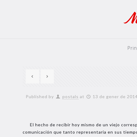
Pri
Published by
postals
at
13 de gener de 201
El hecho de recibir hoy mismo de un viejo corresp
comunicación que tanto representaria en sus tiempos