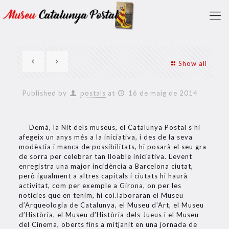
Show all
Published by
postals
at
16 de maig de 2014
Demà, la Nit dels museus, el Catalunya Postal s’hi
afegeix un anys més a la iniciativa, i des de la seva
modèstia i manca de possibilitats, hi posarà el seu gra
de sorra per celebrar tan lloable iniciativa. L’event
enregistra una major incidència a Barcelona ciutat,
però igualment a altres capitals i ciutats hi haurà
activitat, com per exemple a Girona, on per les
notícies que en tenim, hi col.laboraran el Museu
d’Arqueologia de Catalunya, el Museu d’Art, el Museu
d’Història, el Museu d’Història dels Jueus i el Museu
del Cinema, oberts fins a mitjanit en una jornada de