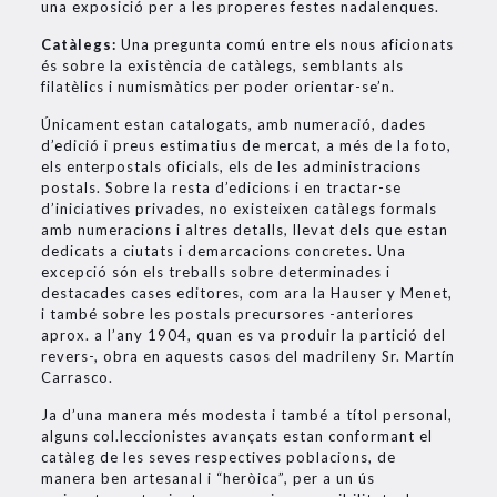
una exposició per a les properes festes nadalenques.
Catàlegs:
Una pregunta comú entre els nous aficionats
és sobre la existència de catàlegs, semblants als
filatèlics i numismàtics per poder orientar-se’n.
Únicament estan catalogats, amb numeració, dades
d’edició i preus estimatius de mercat, a més de la foto,
els enterpostals oficials, els de les administracions
postals. Sobre la resta d’edicions i en tractar-se
d’iniciatives privades, no existeixen catàlegs formals
amb numeracions i altres detalls, llevat dels que estan
dedicats a ciutats i demarcacions concretes. Una
excepció són els treballs sobre determinades i
destacades cases editores, com ara la Hauser y Menet,
i també sobre les postals precursores -anteriores
aprox. a l’any 1904, quan es va produir la partició del
revers-, obra en aquests casos del madrileny Sr. Martín
Carrasco.
Ja d’una manera més modesta i també a títol personal,
alguns col.leccionistes avançats estan conformant el
catàleg de les seves respectives poblacions, de
manera ben artesanal i “heròica”, per a un ús