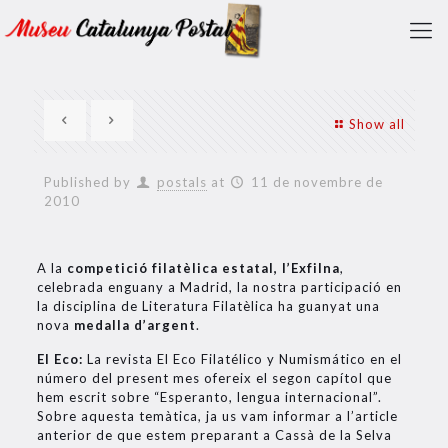
Show all
Published by
postals
at
11 de novembre de
2010
A la
competició filatèlica estatal, l’Exfilna
,
celebrada enguany a Madrid, la nostra participació en
la disciplina de Literatura Filatèlica ha guanyat una
nova
medalla d’argent
.
El Eco:
La revista El Eco Filatélico y Numismático en el
número del present mes ofereix el segon capítol que
hem escrit sobre “Esperanto, lengua internacional”.
Sobre aquesta temàtica, ja us vam informar a l’article
anterior de que estem preparant a Cassà de la Selva