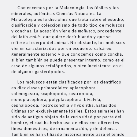
Comencemos por la Malacologia, los fósiles y los
minerales, auténticas Ciencias Naturales. La
Malacologia es la disciplina que trata sobre el estudio,
clasificación y coleccionismo de todo tipo de moluscos
y conchas. La acepción viene de
mollusca,
procedente
del latín
mollis
, que quiere decir blando y que se
refiere al cuerpo del animal. No obstante, los moluscos
vienen caracterizados por un esqueleto calcáreo,
generalmente externo y que conocemos como concha,
si bien también se puede presentar interno, como es el
caso de algunos cefalópodos, o bien inexistente, en el
de algunos gasterópodos.
Los moluscos están clasificados por los científicos
en diez clases primordiales: aplacophora,
solenogastra, scaphopoda, castropoda,
monoplacophora, polyplacophora, bivalvia,
cephalopoda, rostroconchia y hypolitha. Estas dos
últimas son exclusivamente fósiles. Estos animales han
sido de antiguo objeto de la curiosidad por parte del
hombre, el cual ha hecho uso de ellos con diferentes
fines: domésticos, de ornamentación, y de defensa.
También se han utilizado históricamente para el teñido