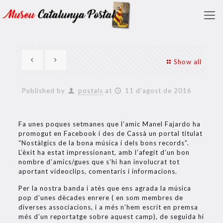
Show all
Published by
postals
at
11 d'agost de 2016
Fa unes poques setmanes que l’amic Manel Fajardo ha
promogut en Facebook i des de Cassà un portal titulat
“Nostàlgics de la bona música i dels bons records”.
L’èxit ha estat impressionant, amb l’afegit d’un bon
nombre d’amics/gues que s’hi han involucrat tot
aportant videoclips, comentaris i informacions.
Per la nostra banda i atès que ens agrada la música
pop d’unes dècades enrere ( en som membres de
diverses associacions, i a més n’hem escrit en premsa
més d’un reportatge sobre aquest camp), de seguida hi