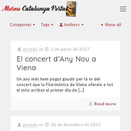
Categories
Tags
Authors
Show all
postals
at
1 de gener de 2017
El concert d’Any Nou a
Viena
Un any més hem pogut gaudir per la tv del
concert que la Filarmònica de Viena ofereix a tot
el món arribat el primer dia de
[…]
Read more
postals
at
26 de desembre de 2016