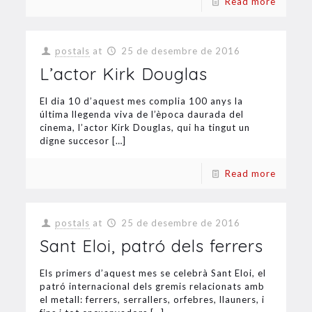
Read more
postals
at
25 de desembre de 2016
L’actor Kirk Douglas
El dia 10 d’aquest mes complia 100 anys la
última llegenda viva de l’època daurada del
cinema, l’actor Kirk Douglas, qui ha tingut un
digne succesor
[…]
Read more
postals
at
25 de desembre de 2016
Sant Eloi, patró dels ferrers
Els primers d’aquest mes se celebrà Sant Eloi, el
patró internacional dels gremis relacionats amb
el metall: ferrers, serrallers, orfebres, llauners, i