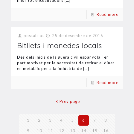
fins i tot encuanyadors
[…]
Read more
postals
at
25 de desembre de 2016
Bitllets i monedes locals
Des dels inicis de la guera civil espanyola i en
part motivat per la necessitat de retirar el diner
en metàl.lic per a la indústria de
[…]
Read more
Prev page
1
2
3
4
5
6
7
8
9
10
11
12
13
14
15
16