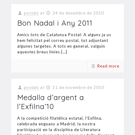
postals
at
24 de desembre de 2010
Bon Nadal i Any 2011
Amics tots de Catalunya Postal: A alguns ja us
hem felicitat pel correu postal, tot adjuntant
algunes targetes. A tots en general, valguin
aquestes breus línies
[…]
Read more
postals
at
11 de novembre de 2010
Medalla d’argent a
l’Exfilna’10
A la competició filatèlica estatal, l’Exfilna,
celebrada enguany a Madrid, la nostra
participació en la disciplina de Literatura