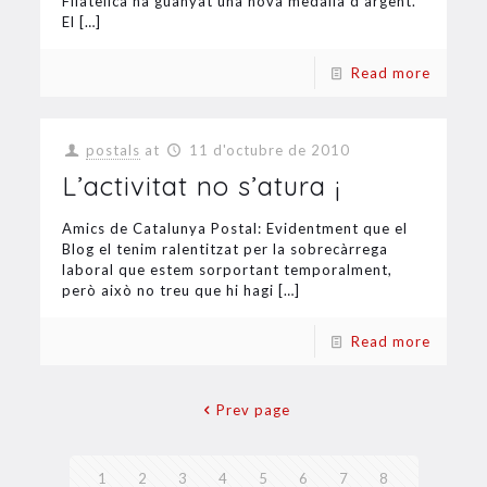
Filatèlica ha guanyat una nova medalla d’argent.
El
[…]
Read more
postals
at
11 d'octubre de 2010
L’activitat no s’atura ¡
Amics de Catalunya Postal: Evidentment que el
Blog el tenim ralentitzat per la sobrecàrrega
laboral que estem sorportant temporalment,
però això no treu que hi hagi
[…]
Read more
Prev page
1
2
3
4
5
6
7
8