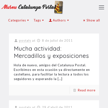
Categories
Tags
Authors
Show all
postals
at
8 de juliol de 2011
Mucha actividad:
Mercadillos y exposiciones
Hola de nuevo, amigos del Catalunya Postal.
Escribimos en esta ocasión ya directamente en
castellano, para facilitar la lectura a todos los
seguidores y esperando la
[…]
Read more
postals
at
29 d'abril de 2011