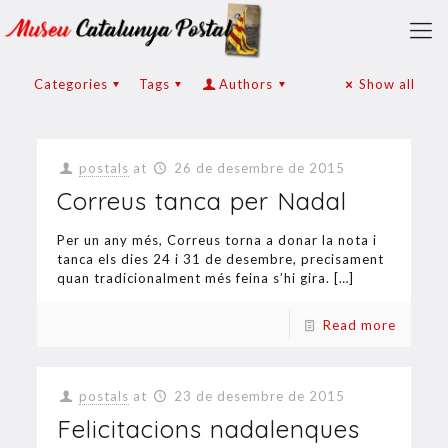
Categories
Tags
Authors
Show all
postals
at
26 de desembre de 2015
Correus tanca per Nadal
Per un any més, Correus torna a donar la nota i
tanca els dies 24 i 31 de desembre, precisament
quan tradicionalment més feina s’hi gira.
[…]
Read more
postals
at
23 de desembre de 2015
Felicitacions nadalenques