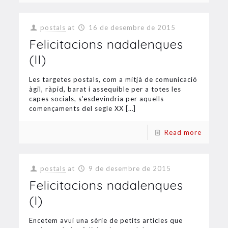
postals
at
16 de desembre de 2015
Felicitacions nadalenques
(II)
Les targetes postals, com a mitjà de comunicació
àgil, ràpid, barat i assequible per a totes les
capes socials, s’esdevindria per aquells
començaments del segle XX
[…]
Read more
postals
at
9 de desembre de 2015
Felicitacions nadalenques
(I)
Encetem avui una sèrie de petits articles que