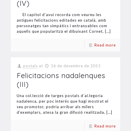
(IV)
El capítol d’avui recorda com veureu les
antigues felicitacions editades en català, amb
personatges tan simpàtics i entranyables com
aquells que popularitzà el dibuixant Cornet,
[…]
Read more
postals
at
16 de desembre de 2015
Felicitacions nadalenques
(III)
Una col.lecció de targes postals d’al.legoria
nadalenca, per poc interés que hagi mostrat el
seu promotor, podría arribar als milers
d’exemplars, atesa la gran difusió realitzada,
[…]
Read more